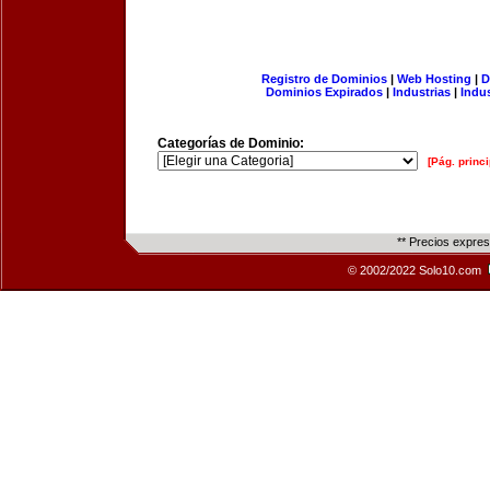
Registro de Dominios
|
Web Hosting
|
D
Dominios Expirados
|
Industrias
|
Indu
Categorías de Dominio:
[Pág. princi
** Precios expre
© 2002/2022 Solo10.com