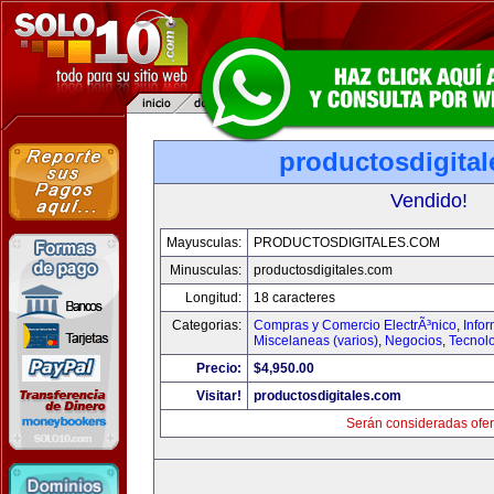
productosdigita
Vendido!
Mayusculas:
PRODUCTOSDIGITALES.COM
Minusculas:
productosdigitales.com
Longitud:
18 caracteres
Categorias:
Compras y Comercio ElectrÃ³nico
,
Info
Miscelaneas (varios)
,
Negocios
,
Tecnol
Precio:
$4,950.00
Visitar!
productosdigitales.com
Serán consideradas ofer