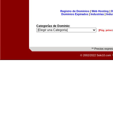
Registro de Dominios
|
Web Hosting
|
D
Dominios Expirados
|
Industrias
|
Indu
Categorías de Dominio:
[Pág. princi
** Precios expre
© 2002/2022 Solo10.com