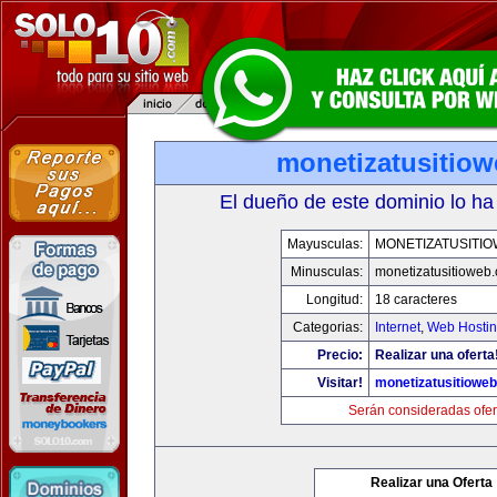
monetizatusitio
El dueño de este dominio lo ha
Mayusculas:
MONETIZATUSITI
Minusculas:
monetizatusitioweb
Longitud:
18 caracteres
Categorias:
Internet
,
Web Hostin
Precio:
Realizar una oferta
Visitar!
monetizatusitiowe
Serán consideradas ofer
Realizar una Oferta