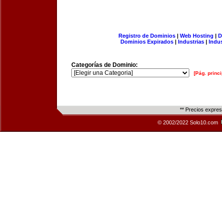
Registro de Dominios
|
Web Hosting
|
D
Dominios Expirados
|
Industrias
|
Indu
Categorías de Dominio:
[Pág. princi
** Precios expre
© 2002/2022 Solo10.com