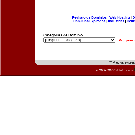
Registro de Dominios
|
Web Hosting
|
D
Dominios Expirados
|
Industrias
|
Indu
Categorías de Dominio:
[Pág. princi
** Precios expre
© 2002/2022 Solo10.com