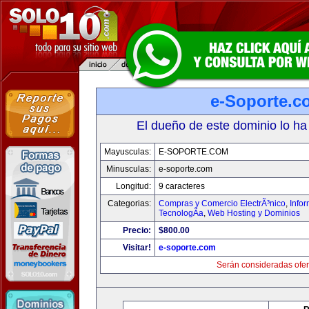
e-Soporte.c
El dueño de este dominio lo ha
Mayusculas:
E-SOPORTE.COM
Minusculas:
e-soporte.com
Longitud:
9 caracteres
Categorias:
Compras y Comercio ElectrÃ³nico
,
Info
TecnologÃ­a
,
Web Hosting y Dominios
Precio:
$800.00
Visitar!
e-soporte.com
Serán consideradas ofer