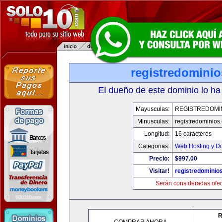
registredomini
El dueño de este dominio lo ha
Mayusculas:
REGISTREDOMI
Minusculas:
registredominios
Longitud:
16 caracteres
Categorias:
Web Hosting y D
Precio:
$997.00
Visitar!
registredominio
Serán consideradas ofer
R