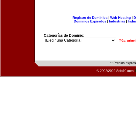
Registro de Dominios
|
Web Hosting
|
D
Dominios Expirados
|
Industrias
|
Indu
Categorías de Dominio:
[Pág. princi
** Precios expre
© 2002/2022 Solo10.com