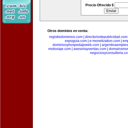
Precio Ofrecido $
Otros dominios en venta:
registredominios.com
|
directoriodepublicidad.com
expoguia.com
|
e-monetization.com
|
emp
dominiosyhospedajeweb.com
|
argentinaemple
motoviaje.com
|
asesoriayventas.com
|
domainsmon
negociosyconsultoria.c