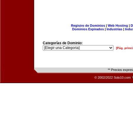
Registro de Dominios
|
Web Hosting
|
D
Dominios Expirados
|
Industrias
|
Indu
Categorías de Dominio:
[Pág. princi
** Precios expre
© 2002/2022 Solo10.com