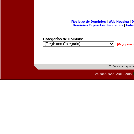
Registro de Dominios
|
Web Hosting
|
D
Dominios Expirados
|
Industrias
|
Indu
Categorías de Dominio:
[Pág. princi
** Precios expre
© 2002/2022 Solo10.com