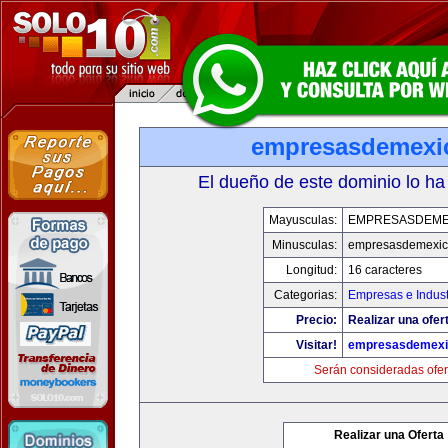
empresasdemexi
El dueño de este dominio lo ha
Mayusculas:
EMPRESASDEME
Minusculas:
empresasdemexic
Longitud:
16 caracteres
Categorias:
Empresas e Indust
Precio:
Realizar una ofer
Visitar!
empresasdemexi
Serán consideradas ofer
Realizar una Oferta