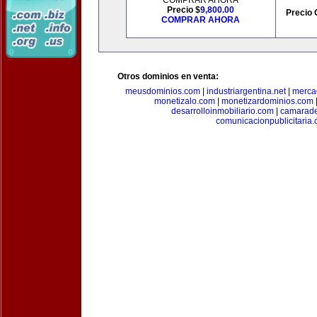
COMPRAR AHORA
Precio $
9,800.00
Precio 
COMPRAR AHORA
Otros dominios en venta:
meusdominios.com
|
industriargentina.net
|
merca
monetizalo.com
|
monetizardominios.com
desarrolloinmobiliario.com
|
camarade
comunicacionpublicitaria