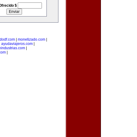
Ofrecido $
dodf.com
|
monetizado.com
|
|
ayudaviajeros.com
|
industrias.com
|
.com
|