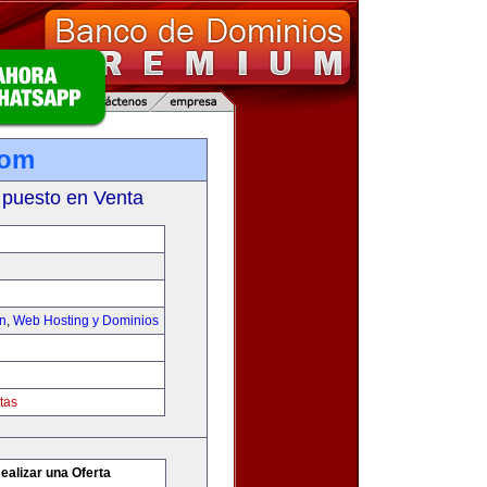
com
 puesto en Venta
on
,
Web Hosting y Dominios
tas
ealizar una Oferta