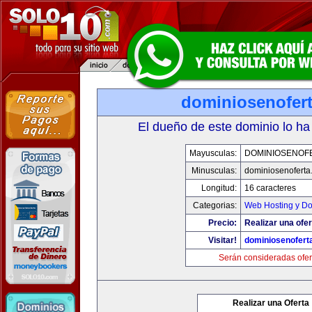
dominiosenofer
El dueño de este dominio lo ha
Mayusculas:
DOMINIOSENOF
Minusculas:
dominiosenoferta
Longitud:
16 caracteres
Categorias:
Web Hosting y D
Precio:
Realizar una ofer
Visitar!
dominiosenofert
Serán consideradas ofer
Realizar una Oferta