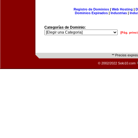
Registro de Dominios
|
Web Hosting
|
D
Dominios Expirados
|
Industrias
|
Indu
Categorías de Dominio:
[Pág. princi
** Precios expre
© 2002/2022 Solo10.com