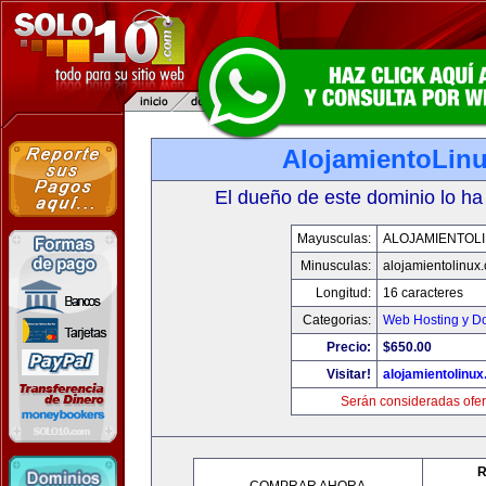
AlojamientoLin
El dueño de este dominio lo ha
Mayusculas:
ALOJAMIENTOL
Minusculas:
alojamientolinux
Longitud:
16 caracteres
Categorias:
Web Hosting y D
Precio:
$650.00
Visitar!
alojamientolinu
Serán consideradas ofer
R