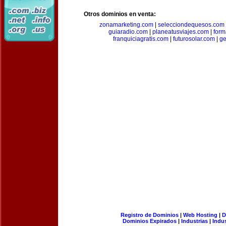
Otros dominios en venta:
zonamarketing.com
|
selecciondequesos.com
guiaradio.com
|
planeatusviajes.com
|
for
franquiciagratis.com
|
futurosolar.com
|
ge
Registro de Dominios
|
Web Hosting
|
D
Dominios Expirados
|
Industrias
|
Indu