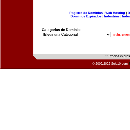
Registro de Dominios
|
Web Hosting
|
D
Dominios Expirados
|
Industrias
|
Indu
Categorías de Dominio:
[Pág. princi
** Precios expre
© 2002/2022 Solo10.com