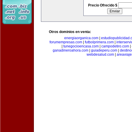
Precio Ofrecido $
Otros dominios en venta:
energiaorganica.com
|
estudiopublicidad.
forumempresas.com
|
futbolprimera.com
|
interserv
|
tunegocioencasa.com
|
campodetiro.com
|
ganadineroahora.com
|
guiadeperu.com
|
destin
webdesalud.com
|
areaviaj