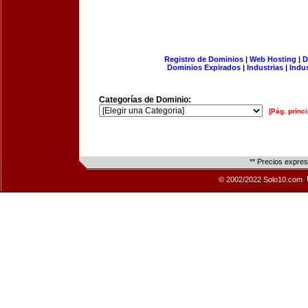
Registro de Dominios
|
Web Hosting
|
D
Dominios Expirados
|
Industrias
|
Indu
Categorías de Dominio:
[Pág. princi
** Precios expre
© 2002/2022 Solo10.com