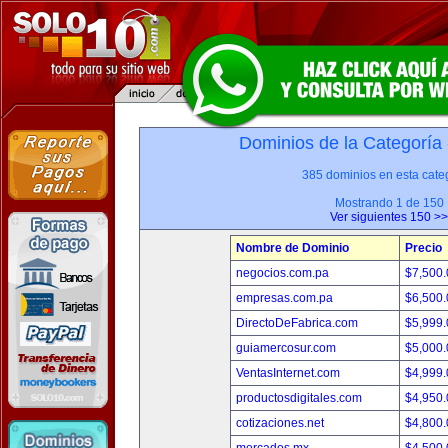
Dominios de la Categoría
385 dominios en esta categ
Mostrando 1 de 150
Ver siguientes 150 >>
Nombre de Dominio
Precio
negocios.com.pa
$7,500
empresas.com.pa
$6,500
DirectoDeFabrica.com
$5,999
guiamercosur.com
$5,000
VentasInternet.com
$4,999
productosdigitales.com
$4,950
cotizaciones.net
$4,800