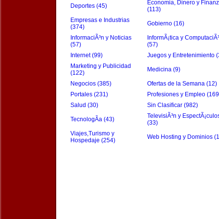
Economia, Dinero y Finan
Deportes (45)
(113)
Empresas e Industrias
Gobierno (16)
(374)
InformaciÃ³n y Noticias
InformÃ¡tica y ComputaciÃ
(57)
(57)
Internet (99)
Juegos y Entretenimiento (
Marketing y Publicidad
Medicina (9)
(122)
Negocios (385)
Ofertas de la Semana (12)
Portales (231)
Profesiones y Empleo (169
Salud (30)
Sin Clasificar (982)
TelevisiÃ³n y EspectÃ¡culo
TecnologÃ­a (43)
(33)
Viajes,Turismo y
Web Hosting y Dominios (
Hospedaje (254)