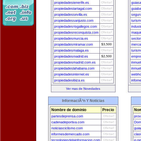
propiedadestenerife.es
Ofertar!
guias
propiedadestartagal.com
Ofertar!
guiab
propiedadessevilla.es
Ofertar!
segur
propiedadessanjusto.com
Ofertar!
turism
propiedadesriogallegos.com
Ofertar!
indus
propiedadesreconquista.com
Ofertar!
maqui
propiedadesmurcia.es
Ofertar!
secto
propiedadesmiramar.com
$3,500
merca
propiedadesmalaga.es
Ofertar!
turis
propiedadesmadrid.es
$2,500
empre
propiedadesmadrid.com.es
Ofertar!
inmue
propiedadeslahabana.com
Ofertar!
inmue
propiedadesinternet.es
Ofertar!
webho
propiedadesibiza.es
Ofertar!
infom
Ver mas de Novedades
InformaciÃ³n Y Noticias
Nombre de dominio
Precio
Nom
partesdeprensa.com
Ofertar!
prov
cadenadeportiva.com
Ofertar!
Dom
noticiasciclismo.com
Ofertar!
guia
informesdemercado.com
Ofertar!
clas
tecnologiasdelainformacion.com
Ofertar!
e-n