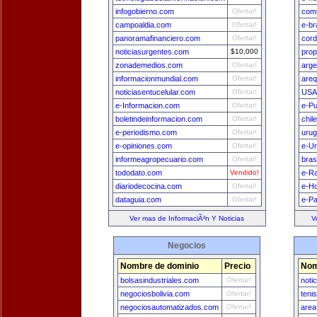
infogobierno.com
Ofertar!
comu
campoaldia.com
Ofertar!
e-br
panoramafinanciero.com
Ofertar!
cord
noticiasurgentes.com
$10,000
prop
zonademedios.com
Ofertar!
arge
informacionmundial.com
Ofertar!
areq
noticiasentucelular.com
Ofertar!
USA
e-Informacion.com
Ofertar!
e-Pu
boletindeinformacion.com
Ofertar!
chil
e-periodismo.com
Ofertar!
uru
e-opiniones.com
Ofertar!
e-U
informeagropecuario.com
Ofertar!
bras
tododato.com
Vendido!
e-Ra
diariodecocina.com
Ofertar!
e-H
dataguia.com
Ofertar!
e-P
Ver mas de InformaciÃ³n Y Noticias
V
Negocios
Nombre de dominio
Precio
Nom
bolsasindustriales.com
Ofertar!
noti
negociosbolivia.com
Ofertar!
teni
negociosautomatizados.com
Ofertar!
area