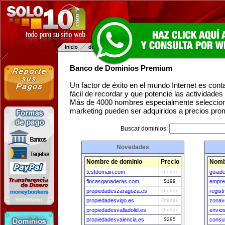
Banco de Dominios Premium
Un factor de éxito en el mundo Internet es con
fácil de recordar y que potencie las actividade
Más de 4000 nombres especialmente seleccion
marketing pueden ser adquiridos a precios pro
Buscar dominios:
Novedades
Nombre de dominio
Precio
Nomb
testdomain.com
Ofertar!
guiad
fincasganaderas.com
$199
empre
propiedadeszaragoza.es
Ofertar!
regist
propiedadesvigo.es
Ofertar!
zonav
propiedadesvalladolid.es
Ofertar!
envio
propiedadesvalencia.es
$295
consu