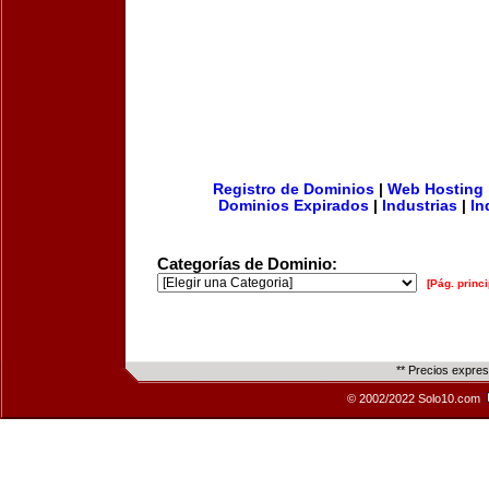
Registro de Dominios
|
Web Hosting
Dominios Expirados
|
Industrias
|
In
Categorías de Dominio:
[Pág. princi
** Precios expre
© 2002/2022 Solo10.com