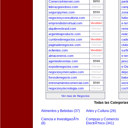
ComercioInternet.com
$950
part
liderazgoexitoso.com
Ofertar!
camp
seguropymes.com
$550
zon
negociosyconsultoria.com
Ofertar!
futb
emprendedorvirtual.com
Vendido!
e-te
alquileresbrasil.com
Ofertar!
reme
argentinaproducts.com
Ofertar!
noti
cumbredenegocios.com
Vendido!
cade
paginadenegocios.com
Ofertar!
club
eclientes.com
Vendido!
surf
almaceneros.com
Ofertar!
e-te
agentedeventas.com
$599
pesc
expodenegocios.com
Ofertar!
e-De
negociosymercadeo.com
Ofertar!
depo
forosdenegocio.com
Ofertar!
balo
entrenamientocomercial.com
$590
sect
negociosytecnologia.com
Ofertar!
coch
Ver mas de Negocios
Todas las Categoria
Alimentos y Bebidas (37)
Artes y Cultura (26)
Ciencia e InvestigaciÃ³n
Compras y Comercio
(8)
ElectrÃ³nico (341)